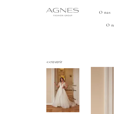
O nas
O n
<<revenir