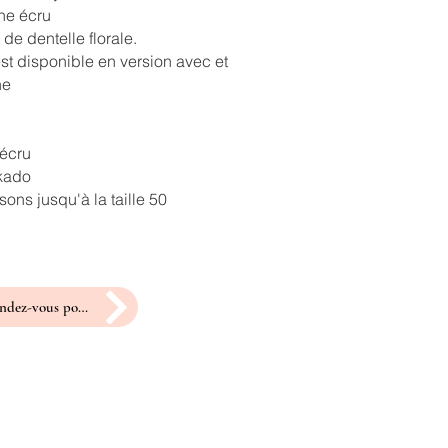
ne écru
 de dentelle florale.
st disponible en version avec et
ne
 écru
ikado
ons jusqu'à la taille 50
prendre rendez-vous pour un essayage