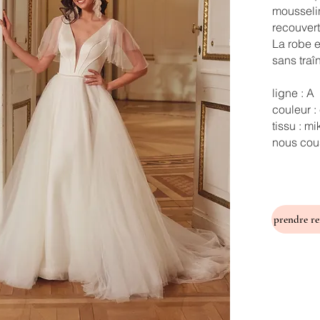
mousseli
recouvert
La robe e
sans traî
ligne : A
couleur :
tissu : m
nous cous