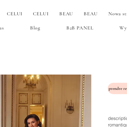
CELUI
CELUI
BEAU
BEAU
Nowa st
as
Blog
B2B PANEL
Wy
descripti
romantiq