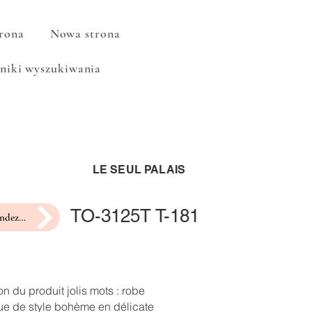
rona
Nowa strona
niki wyszukiwania
LE SEUL PALAIS
TO-3125T T-181
prendre rendez-vous pour un essayage
on du produit jolis mots : robe
ue de style bohème en délicate