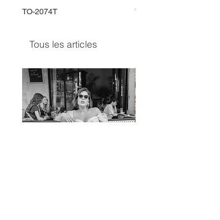
TO-2074T
TO-2225T
Tous les articles
TO-1597T
TO-1690T