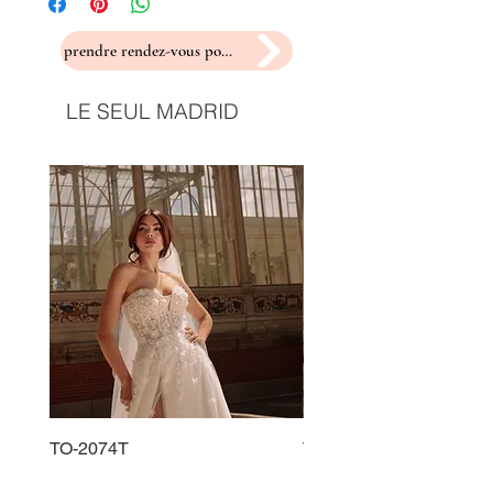
prendre rendez-vous pour un essayage
LE SEUL MADRID
TO-2074T
TO-2225T