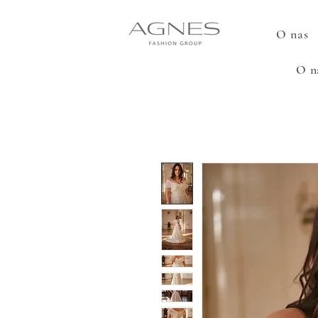
O nas
O n