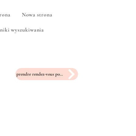
rona
Nowa strona
niki wyszukiwania
prendre rendez-vous pour un essayage