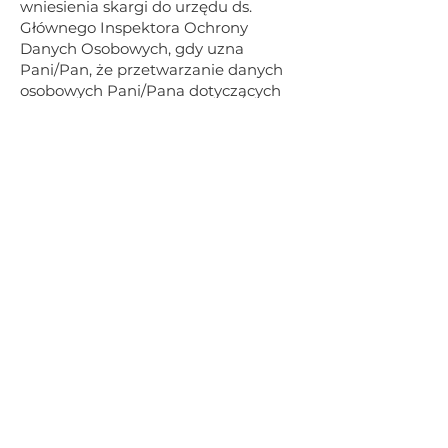
wniesienia skargi do urzędu ds.
Głównego Inspektora Ochrony
Danych Osobowych, gdy uzna
Pani/Pan, że przetwarzanie danych
osobowych Pani/Pana dotyczących
narusza przepisy RODO;
7. Odbiorcami danych
osobowych, jeżeli będzie to
konieczne do wykonania umowy,
będą:
a. osoby upoważnione przez
administratora do przetwarzania
danych osobowych,
b. pracownicy i
współpracownicy;
c. biuro rachunkowe;
d. kancelaria prawna
8. Podanie przez Panią/Pana
danych osobowych stanowi warunek
zawarcia umowy, a ich niepodanie
skutkowało będzie odmową zawarcia
umowy. Podanie danych osobowych