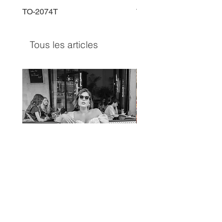
TO-2074T
TO-2225T
Tous les articles
TO-1597T
TO-1690T