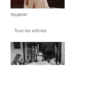
TO-2074T
TO-2225T
Tous les articles
TO-1597T
TO-1690T