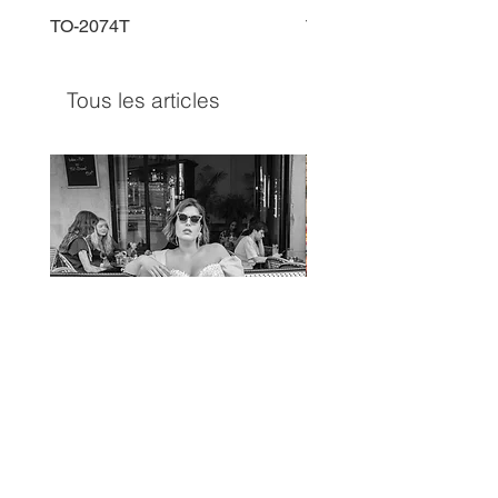
TO-2074T
TO-2225T
Tous les articles
TO-1597T
TO-1690T