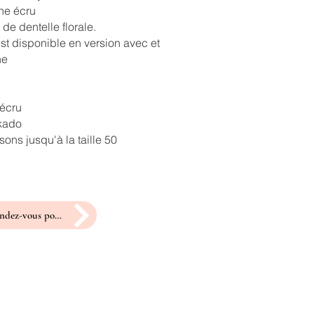
ne écru
 de dentelle florale.
st disponible en version avec et
ne
 écru
ikado
ons jusqu'à la taille 50
prendre rendez-vous pour un essayage