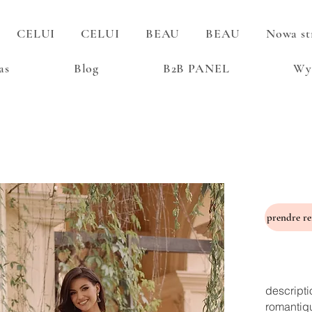
CELUI
CELUI
BEAU
BEAU
Nowa st
as
Blog
B2B PANEL
Wy
descripti
romantiq