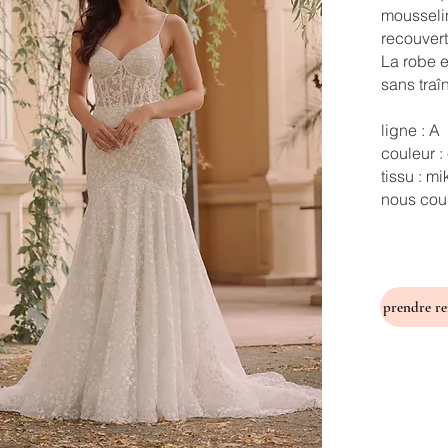
mousseli
recouvert
La robe e
sans traî
ligne : A
couleur :
tissu : m
nous cous