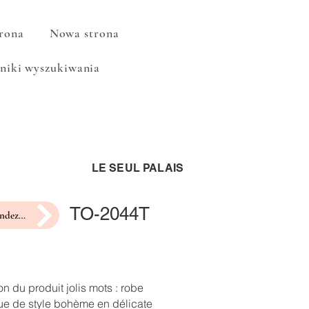
rona
Nowa strona
niki wyszukiwania
LE SEUL PALAIS
TO-2044T
prendre rendez-vous pour un essayage
on du produit jolis mots : robe
ue de style bohème en délicate