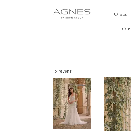
O nas
O n
<<revenir