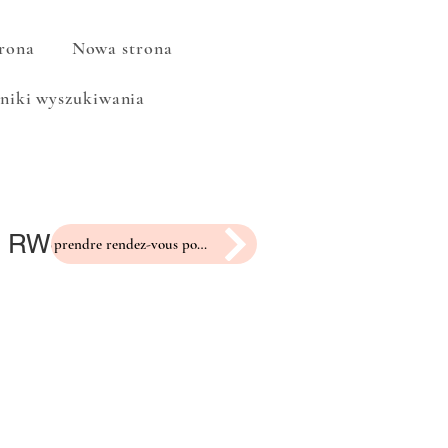
rona
Nowa strona
niki wyszukiwania
 RW-99
prendre rendez-vous pour un essayage