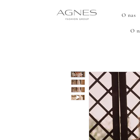
O nas
O n