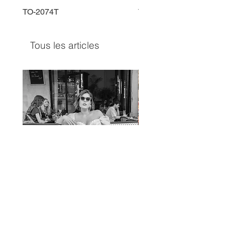
TO-2074T
TO-2225T
Tous les articles
TO-1597T
TO-1690T