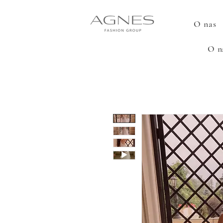
O nas
O n