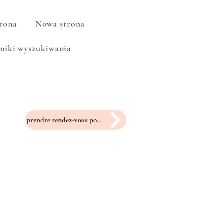
rona
Nowa strona
niki wyszukiwania
prendre rendez-vous pour un essayage