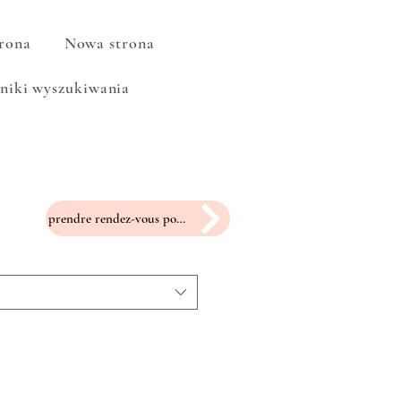
rona
Nowa strona
niki wyszukiwania
prendre rendez-vous pour un essayage