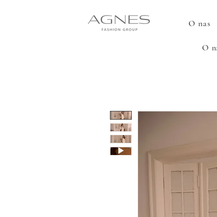
O nas
O n