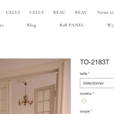
CELUI
CELUI
BEAU
BEAU
Nowa st
as
Blog
B2B PANEL
Wy
TO-2183T
taille
*
Sélectionner
couleur
*
coupe
*