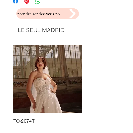
prendre rendez-vous pour un essayage
LE SEUL MADRID
TO-2074T
TO-2225T