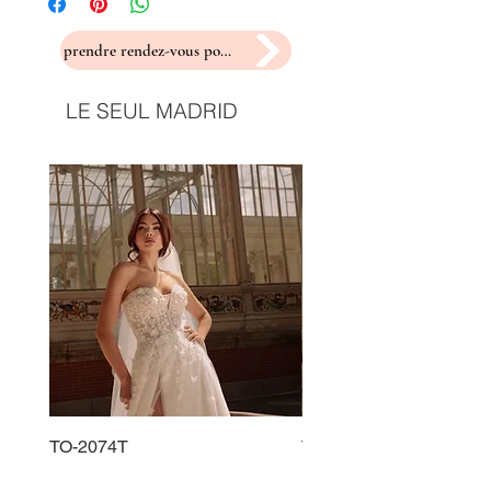
prendre rendez-vous pour un essayage
LE SEUL MADRID
TO-2074T
TO-2225T