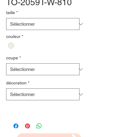
TO-2059T-W-810
taille
*
couleur
*
coupe
*
décoration
*