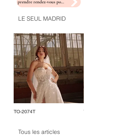
prendre rendez-vous pour un essayage
LE SEUL MADRID
TO-2074T
TO-2225T
Tous les articles