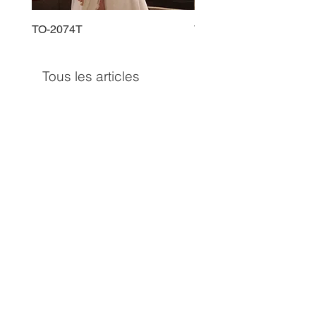
TO-2074T
TO-2225T
Tous les articles
TO-1597T
TO-1690T