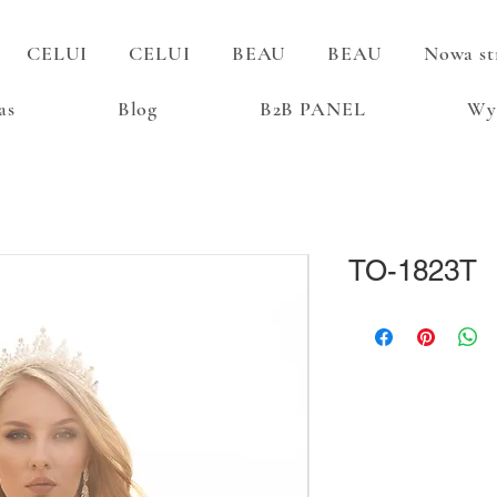
CELUI
CELUI
BEAU
BEAU
Nowa st
as
Blog
B2B PANEL
Wy
TO-1823T