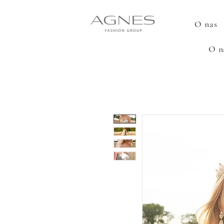
O nas
O n