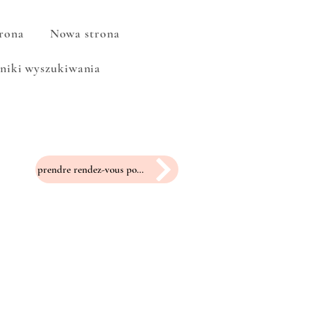
rona
Nowa strona
niki wyszukiwania
prendre rendez-vous pour un essayage