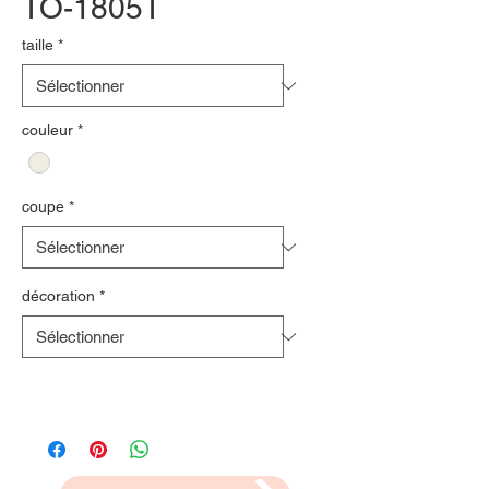
TO-1805T
taille
*
couleur
*
coupe
*
décoration
*