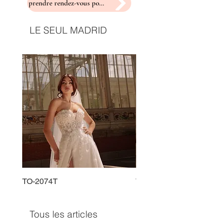
prendre rendez-vous pour un essayage
LE SEUL MADRID
TO-2074T
TO-2225T
Tous les articles