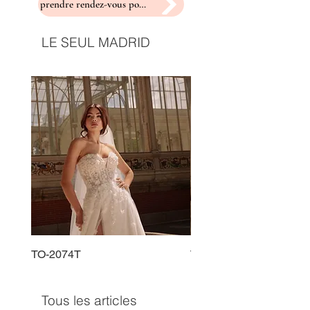
prendre rendez-vous pour un essayage
LE SEUL MADRID
TO-2074T
TO-2225T
Tous les articles