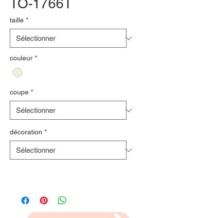
TO-1766T
taille
*
couleur
*
coupe
*
décoration
*