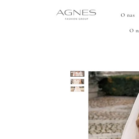
O nas
O n