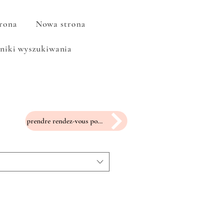
rona
Nowa strona
niki wyszukiwania
prendre rendez-vous pour un essayage