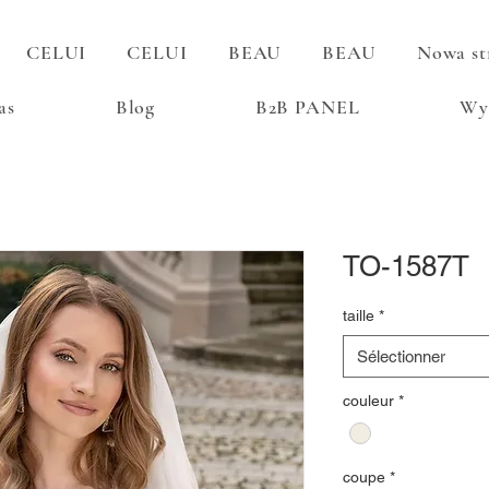
CELUI
CELUI
BEAU
BEAU
Nowa st
as
Blog
B2B PANEL
Wy
TO-1587T
taille
*
Sélectionner
couleur
*
coupe
*