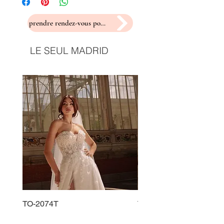
prendre rendez-vous pour un essayage
LE SEUL MADRID
TO-2074T
TO-2225T