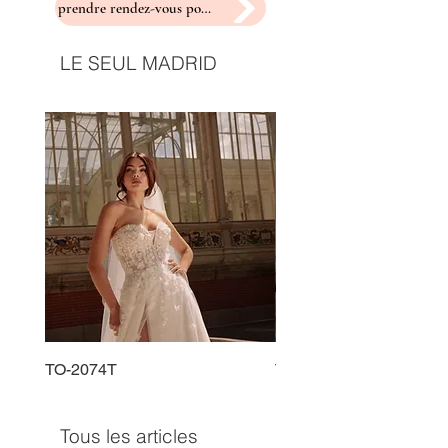
prendre rendez-vous pour un essayage
LE SEUL MADRID
TO-2074T
TO-2225T
Tous les articles