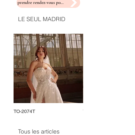
prendre rendez-vous pour un essayage
LE SEUL MADRID
TO-2074T
TO-2225T
Tous les articles