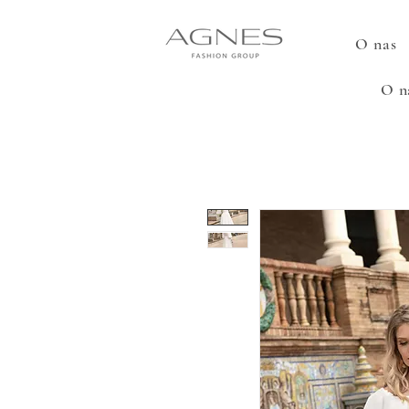
O nas
O n