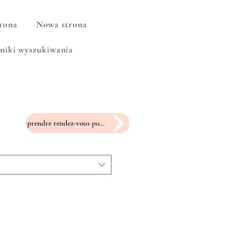
rona
Nowa strona
niki wyszukiwania
prendre rendez-vous pour un essayage