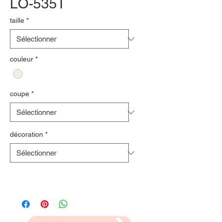
LO-535T
taille
*
couleur
*
coupe
*
décoration
*