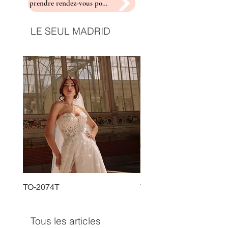
prendre rendez-vous pour un essayage
LE SEUL MADRID
TO-2074T
TO-2225T
Tous les articles