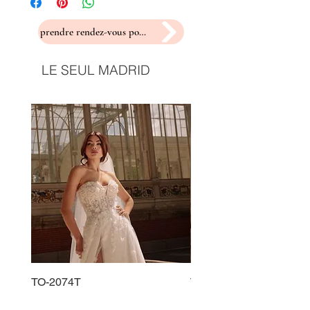
prendre rendez-vous pour un essayage
LE SEUL MADRID
TO-2074T
TO-2225T