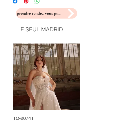
prendre rendez-vous pour un essayage
LE SEUL MADRID
TO-2074T
TO-2225T