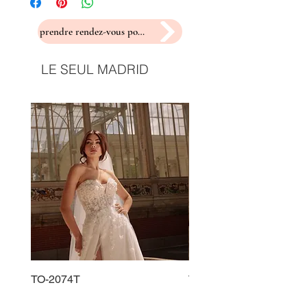
prendre rendez-vous pour un essayage
LE SEUL MADRID
TO-2074T
TO-2225T