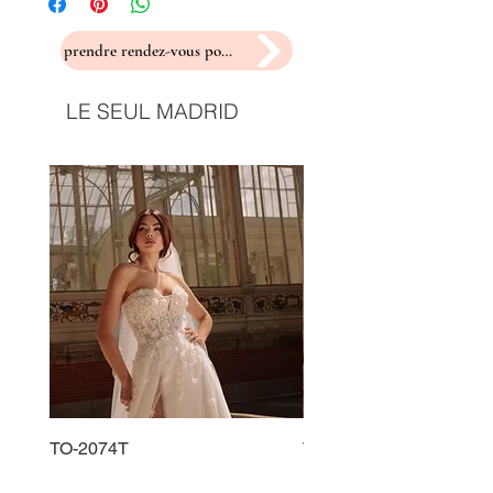
prendre rendez-vous pour un essayage
LE SEUL MADRID
TO-2074T
TO-2225T