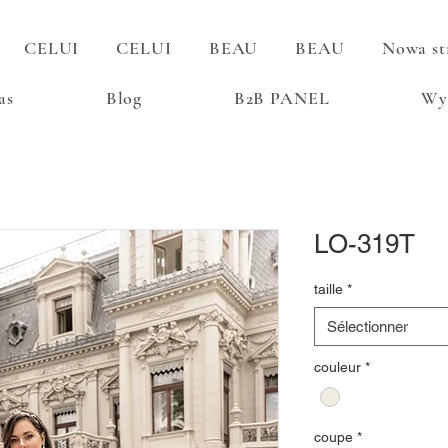
CELUI
CELUI
BEAU
BEAU
Nowa st
as
Blog
B2B PANEL
Wy
LO-319T
taille
*
Sélectionner
couleur
*
coupe
*