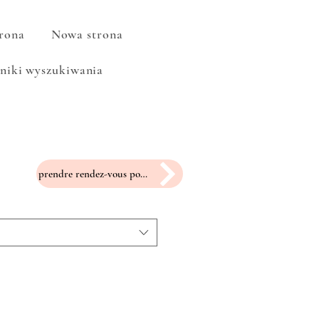
rona
Nowa strona
niki wyszukiwania
prendre rendez-vous pour un essayage