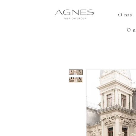
O nas
O n