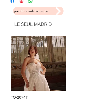
prendre rendez-vous pour un essayage
LE SEUL MADRID
TO-2074T
TO-2225T