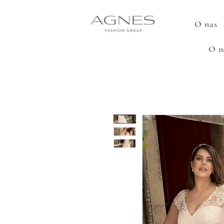
O nas
O n