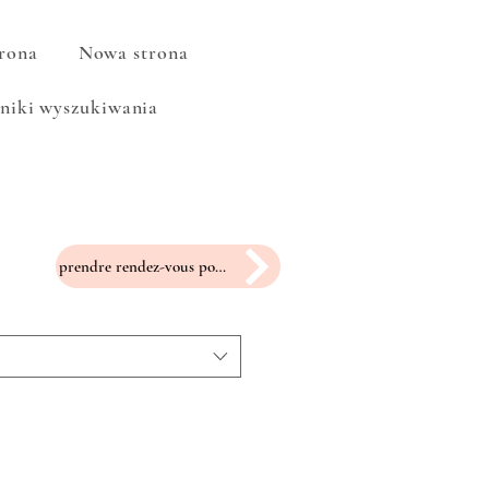
rona
Nowa strona
niki wyszukiwania
prendre rendez-vous pour un essayage