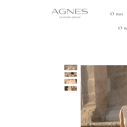
O nas
O n