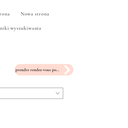
rona
Nowa strona
niki wyszukiwania
prendre rendez-vous pour un essayage