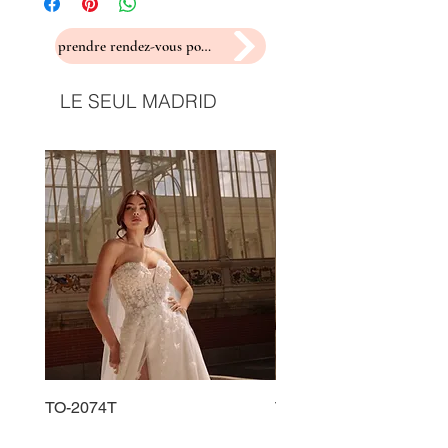
prendre rendez-vous pour un essayage
LE SEUL MADRID
TO-2074T
TO-2225T