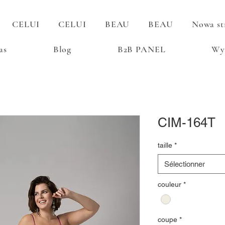
CELUI
CELUI
BEAU
BEAU
Nowa st
as
Blog
B2B PANEL
Wy
CIM-164T
taille
*
Sélectionner
couleur
*
coupe
*