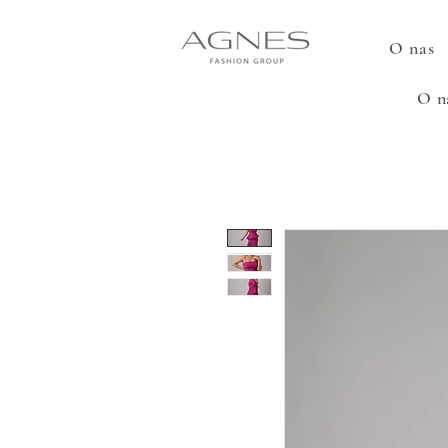
O nas
O n