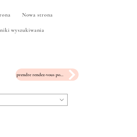
rona
Nowa strona
niki wyszukiwania
prendre rendez-vous pour un essayage