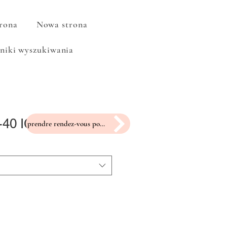
rona
Nowa strona
niki wyszukiwania
-40 ICRW-2
prendre rendez-vous pour un essayage