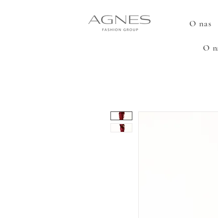
O nas
O n