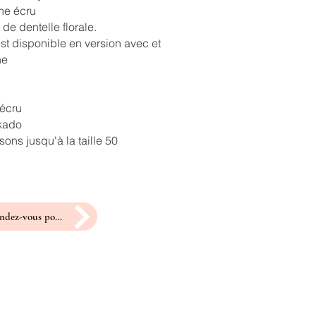
ne écru
 de dentelle florale.
st disponible en version avec et
ne
 écru
ikado
ons jusqu'à la taille 50
prendre rendez-vous pour un essayage