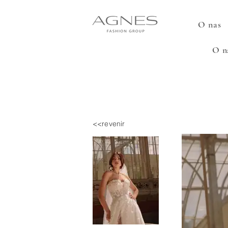
O nas
O n
<<revenir