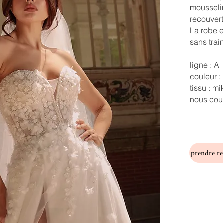
mousseli
recouvert
La robe e
sans traî
ligne : A
couleur :
tissu : m
nous cous