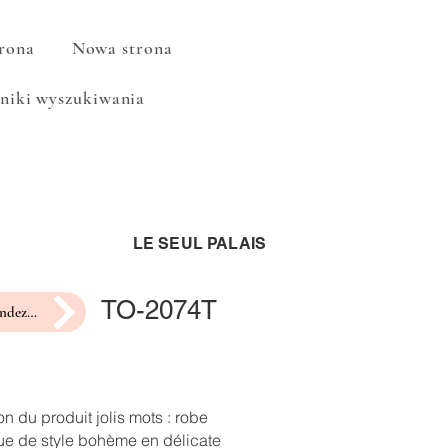
rona
Nowa strona
niki wyszukiwania
LE SEUL PALAIS
TO-2074T
prendre rendez-vous pour un essayage
on du produit jolis mots : robe
ue de style bohème en délicate