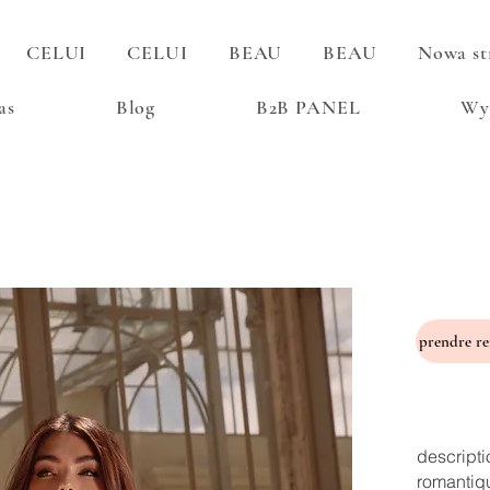
CELUI
CELUI
BEAU
BEAU
Nowa st
as
Blog
B2B PANEL
Wy
descripti
romantiq