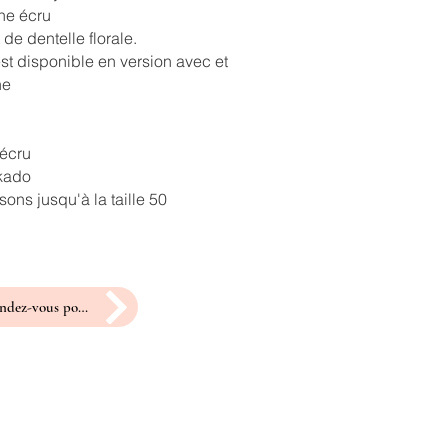
ne écru
 de dentelle florale.
st disponible en version avec et
ne
 écru
ikado
ons jusqu'à la taille 50
prendre rendez-vous pour un essayage