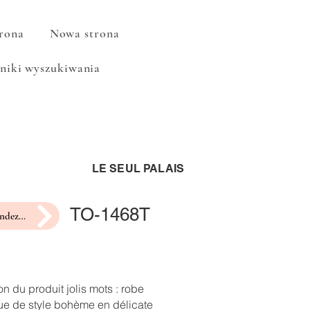
rona
Nowa strona
niki wyszukiwania
LE SEUL PALAIS
TO-1468T
prendre rendez-vous pour un essayage
on du produit jolis mots : robe
ue de style bohème en délicate