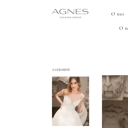
O nas
O n
<<revenir