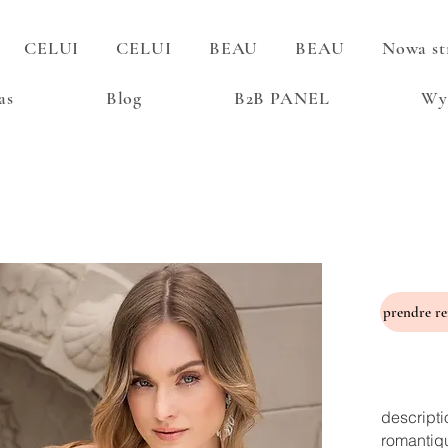
CELUI
CELUI
BEAU
BEAU
Nowa st
as
Blog
B2B PANEL
Wy
descripti
romantiq