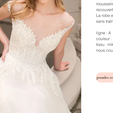
mousseli
recouvert
La robe e
sans traî
ligne : A
couleur :
tissu : m
nous cous