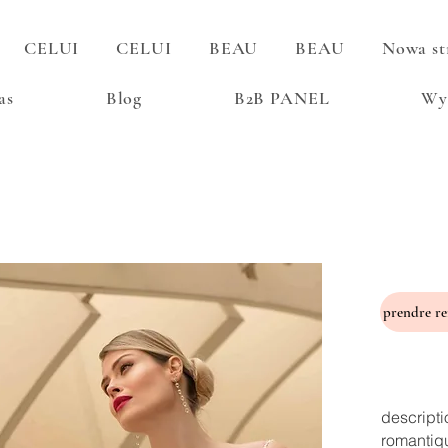
CELUI
CELUI
BEAU
BEAU
Nowa st
as
Blog
B2B PANEL
Wy
descripti
romantiq