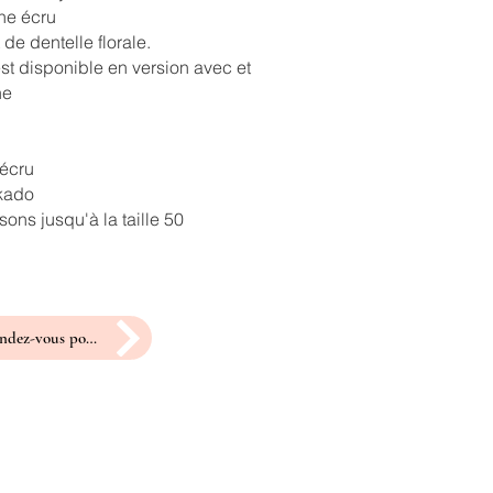
ne écru
 de dentelle florale.
st disponible en version avec et
ne
 écru
ikado
ons jusqu'à la taille 50
prendre rendez-vous pour un essayage