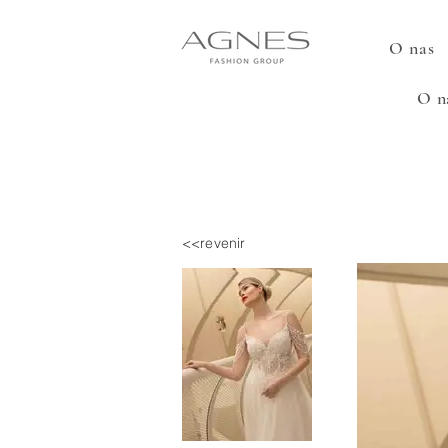
O nas
O n
<<revenir