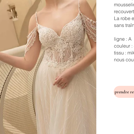
mousseli
recouvert
La robe e
sans traî
ligne : A
couleur :
tissu : m
nous cous