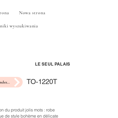
rona
Nowa strona
niki wyszukiwania
LE SEUL PALAIS
TO-1220T
prendre rendez-vous pour un essayage
on du produit jolis mots : robe
ue de style bohème en délicate