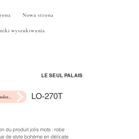
rona
Nowa strona
niki wyszukiwania
LE SEUL PALAIS
LO-270T
prendre rendez-vous pour un essayage
on du produit jolis mots : robe
ue de style bohème en délicate