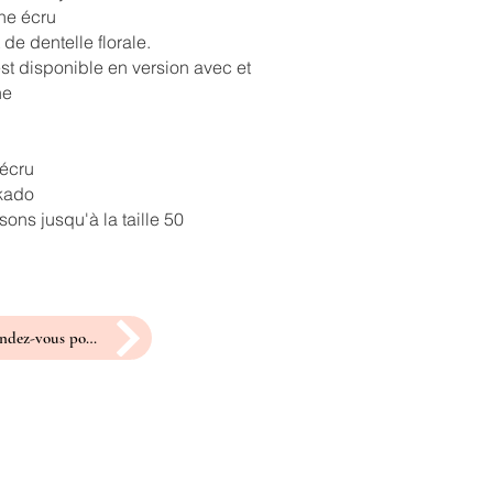
ne écru
 de dentelle florale.
st disponible en version avec et
ne
 écru
ikado
ons jusqu'à la taille 50
prendre rendez-vous pour un essayage