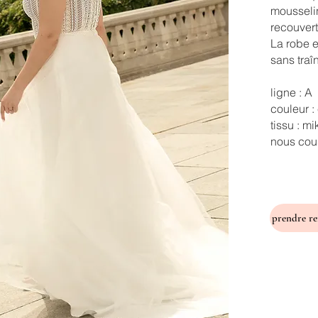
mousseli
recouvert
La robe e
sans traî
ligne : A
couleur :
tissu : m
nous cous