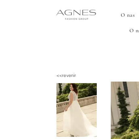
O nas
O n
<<revenir