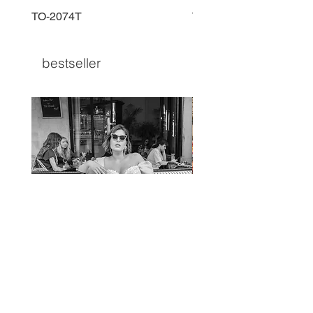
TO-2074T
TO-2225T
bestseller
TO-1597T
TO-1690T