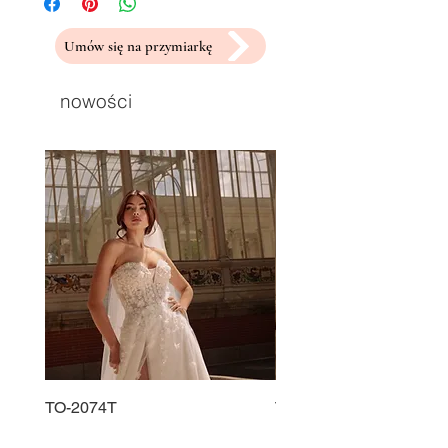
Umów się na przymiarkę
nowości
TO-2074T
TO-2225T