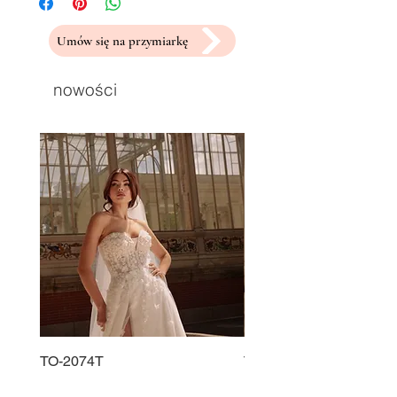
Umów się na przymiarkę
nowości
TO-2074T
TO-2225T