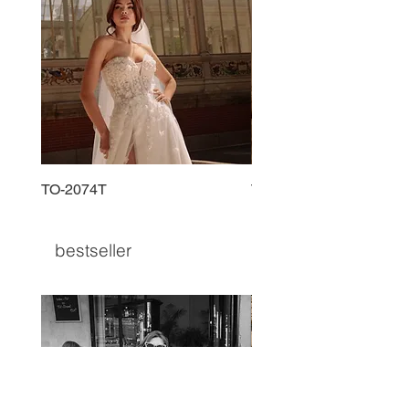
TO-2074T
TO-2225T
bestseller