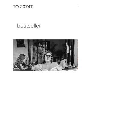
TO-2074T
TO-2225T
bestseller
TO-1597T
TO-1690T