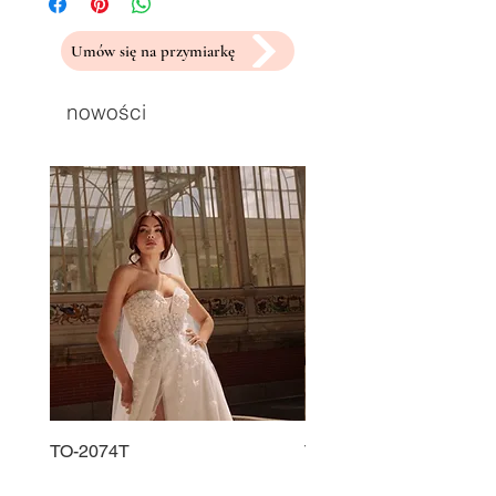
Umów się na przymiarkę
nowości
TO-2074T
TO-2225T