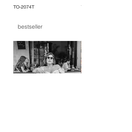
TO-2074T
TO-2225T
bestseller
TO-1597T
TO-1690T