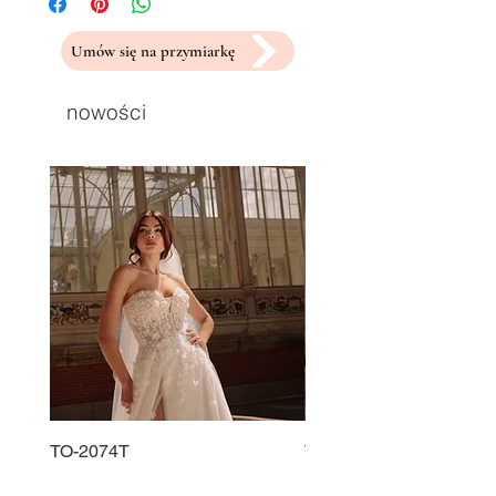
Umów się na przymiarkę
nowości
TO-2074T
TO-2225T